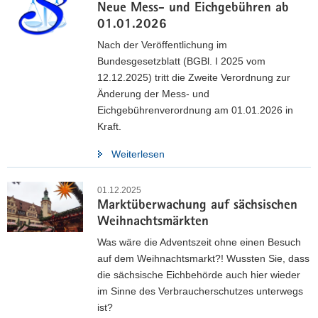
Neue Mess- und Eichgebühren ab
01.01.2026
Nach der Veröffentlichung im
Bundesgesetzblatt (BGBl. I 2025 vom
Wir suchen Verstärkung!
12.12.2025) tritt die Zweite Verordnung zur
Änderung der Mess- und
Assistenz / Mitarbeiter (m/w/d) im Sekretariat
Eichgebührenverordnung am 01.01.2026 in
Das Eichamt Zwickau benötigt Unterstützung im Sekretariat
Kraft.
mit den Schwerpunkten Telefonservice und Postbearbeitung,
Weiterlesen
tägliche Arbeitszeit vorzugsweise 8:00 Uhr bis 12:00 Uhr. Sie
schätzen die Arbeit in einem eingespielten Team und sorgen
mit Ihrem Organisationstalent gern dafür, dass alle
01.12.2025
Marktüberwachung auf sächsischen
Kolleginnen und Kollegen gut in den Arbeitstag starten
Weihnachtsmärkten
können?
Dann freuen wir uns auf ein Kennenlernen und Ihre
Was wäre die Adventszeit ohne einen Besuch
Unterstützung.
auf dem Weihnachtsmarkt?! Wussten Sie, dass
Hier finden Sie die Stellenausschreibung:
die sächsische Eichbehörde auch hier wieder
im Sinne des Verbraucherschutzes unterwegs
ist?
Stellenausschreibungen & Bewerberinfos