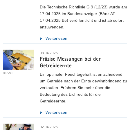
Die Technische Richtlinie G 9 (12/23) wurde am
17.04.2025 im Bundesanzeiger (BAnz AT
17.04.2025 B5) veröffentlicht und ist ab sofort
anzuwenden.
Weiterlesen
08.04.2025
Präzise Messungen bei der
Getreideernte
© SME
Ein optimaler Feuchtegehalt ist entscheidend,
um Getreide nach der Ernte gewinnbringend zu
Sächsische Eichbehörde investiert
verkaufen. Erfahren Sie mehr über die
Bedeutung des Eichrechts für die
1,125 Millionen Euro
Getreideernte.
Für mehr Verbraucherschutz an der Tankstelle
Weiterlesen
Am 24. September 2024 besuchte Staatssekretärin Dagmar
02.04.2025
Neukirch als Vorsitzende des Verwaltungsrates des SME das