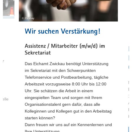
& Bewerberinfos
a
Weitere
v
Informationen
© Pixabay
i
Aktuelle
g
Beiträge
Wir suchen Verstärkung!
a
auf
n
t
LinkedIn
Assistenz / Mitarbeiter (m/w/d) im
i
N
Weitere
Sekretariat
o
Informationen
E
n
er
Weitere
Das Eichamt Zwickau benötigt Unterstützung
0
Informationen
im Sekretariat mit den Schwerpunkten
Telefonservice und Postbearbeitung, tägliche
Na
Arbeitszeit vorzugsweise 8:00 Uhr bis 12:00
B
Uhr. Sie schätzen die Arbeit in einem
ME
12
eingespielten Team und sorgen mit Ihrem
nelle
Ä
Organisationstalent gern dafür, dass alle
n.
E
Kolleginnen und Kollegen gut in den Arbeitstag
ch
Kr
starten können?
Dann freuen wir uns auf ein Kennenlernen und
E-
Ihre Unterstützung.