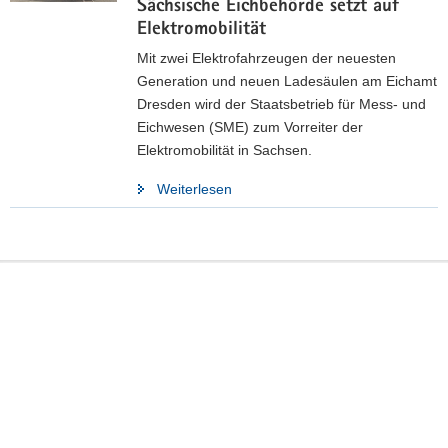
Sächsische Eichbehörde setzt auf
Elektromobilität
Mit zwei Elektrofahrzeugen der neuesten
Generation und neuen Ladesäulen am Eichamt
Dresden wird der Staatsbetrieb für Mess- und
Eichwesen (SME) zum Vorreiter der
Elektromobilität in Sachsen.
Weiterlesen
Footer-
Herausgeber
Bereich
Staatsbetrieb für Mess- und Eichwesen
Hohe Straße 11
01069
Dresden
Telefon:
+49 351 4780-30
E-Mail:
Schreiben Sie eine Nachricht