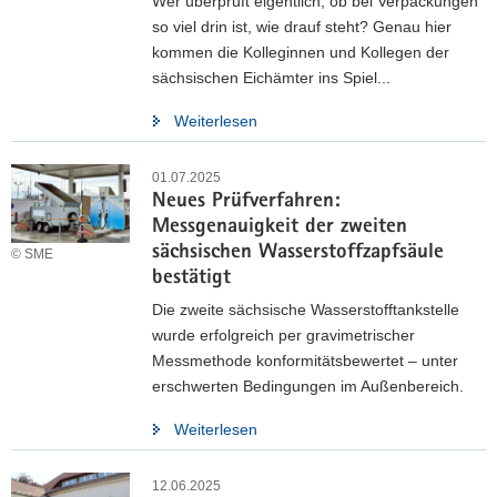
Wer überprüft eigentlich, ob bei Verpackungen
2025 vom 12.12.2025) tritt die Zweite Verordnung zur
so viel drin ist, wie drauf steht? Genau hier
Änderung der Mess- und Eichgebührenverordnung am
kommen die Kolleginnen und Kollegen der
01.01.2026 in Kraft.
sächsischen Eichämter ins Spiel...
Weiterlesen
Weitere Informationen
01.07.2025
Neues Prüfverfahren:
Messgenauigkeit der zweiten
sächsischen Wasserstoffzapfsäule
© SME
bestätigt
Die zweite sächsische Wasserstofftankstelle
wurde erfolgreich per gravimetrischer
Messmethode konformitätsbewertet – unter
erschwerten Bedingungen im Außenbereich.
Weiterlesen
12.06.2025