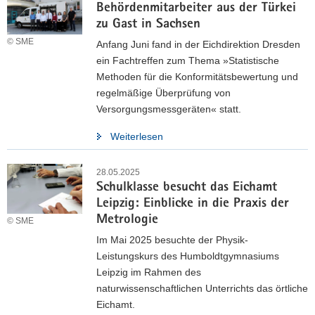
Behördenmitarbeiter aus der Türkei
Aktuelle News bei Social Media
zu Gast in Sachsen
© SME
Anfang Juni fand in der Eichdirektion Dresden
Besuchen Sie uns auf LinkedIn und XING
ein Fachtreffen zum Thema »Statistische
Methoden für die Konformitätsbewertung und
Bleiben Sie auf dem Laufenden: Bei LinkedIn und XING
regelmäßige Überprüfung von
finden Sie regelmäßig Neuigkeiten über unsere Projekte und
Versorgungsmessgeräten« statt.
offene Stellen. Außerdem sind wir dank der Zusammenarbeit
mit dem Sozialministerium und der Kampagne "Mach was
Weiterlesen
Wichtiges" des Freistaats Sachsen auch auf Instagram
präsent. Schauen Sie gern mal vorbei!
28.05.2025
Schulklasse besucht das Eichamt
Aktuelle Beiträge auf LinkedIn
Leipzig: Einblicke in die Praxis der
Metrologie
© SME
Im Mai 2025 besuchte der Physik-
Leistungskurs des Humboldtgymnasiums
Leipzig im Rahmen des
naturwissenschaftlichen Unterrichts das örtliche
Eichamt.