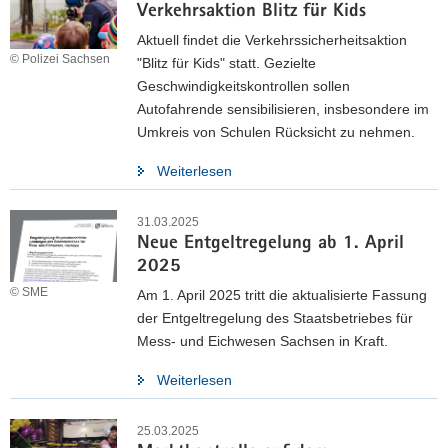
Verkehrsaktion Blitz für Kids
Eichamt Dresden, um sich über personelle und technische
Neuerungen zu informieren. Dabei besichtigte die
Aktuell findet die Verkehrssicherheitsaktion
© Polizei Sachsen
Staatssekretärin auch unsere neuen Prüffahrzeuge für
"Blitz für Kids" statt. Gezielte
Straßenzapfsäulen an der Tankstelle und E-Ladesäulen.
Geschwindigkeitskontrollen sollen
Autofahrende sensibilisieren, insbesondere im
Umkreis von Schulen Rücksicht zu nehmen.
Weitere Informationen
Weiterlesen
31.03.2025
Neue Entgeltregelung ab 1. April
2025
© SME
Am 1. April 2025 tritt die aktualisierte Fassung
der Entgeltregelung des Staatsbetriebes für
Mess- und Eichwesen Sachsen in Kraft.
Weiterlesen
25.03.2025