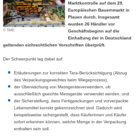
Marktkontrolle auf dem 29.
a
Europäischen Bauernmarkt in
v
Plauen durch. Insgesamt
i
wurden 26 Händler vor
g
© SME
Geschäftsbeginn auf die
a
Einhaltung der in Deutschland
t
geltenden eichrechtlichen Vorschriften überprüft.
i
o
Der Schwerpunkt lag dabei auf:
n
Erläuterungen zur korrekten Tara-Berücksichtigung (Abzug
des Verpackungsgewichtes beim Wiegeprozess),
der Überwachung von Messgeräteverwendern, ob
ausschließlich geeichte Messgeräte verwendet werden, und
der Sicherstellung, dass Fertigpackungen und vorverpackte
Lebensmittel korrekt gekennzeichnet sind. Dadurch wird
beispielsweise sichergestellt, dass Käuferinnen und Käufer
sofort erkennen können, welche Menge in der Verpackung
enthalten sein soll.