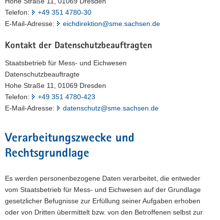
Hohe Straße 11, 01069 Dresden
a
Telefon:
+49 351 4780-30
v
E-Mail-Adresse:
eichdirektion@sme.sachsen.de
i
g
Kontakt der Datenschutzbeauftragten
a
Staatsbetrieb für Mess- und Eichwesen
t
Datenschutzbeauftragte
i
Hohe Straße 11, 01069 Dresden
o
Telefon:
+49 351 4780-423
n
E-Mail-Adresse:
datenschutz@sme.sachsen.de
Verarbeitungszwecke und
Rechtsgrundlage
Es werden personenbezogene Daten verarbeitet, die entweder
vom Staatsbetrieb für Mess- und Eichwesen auf der Grundlage
gesetzlicher Befugnisse zur Erfüllung seiner Aufgaben erhoben
oder von Dritten übermittelt bzw. von den Betroffenen selbst zur