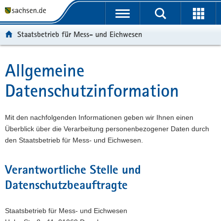
P
P
H
F
o
o
a
o
r
r
u
o
Staatsbetrieb für Mess- und Eichwesen
t
t
p
t
a
a
t
e
l
l
i
r
Allgemeine
Hauptinhalt
ü
n
n
-
Datenschutzinformation
b
a
h
B
e
v
a
e
r
i
l
r
Mit den nachfolgenden Informationen geben wir Ihnen einen
g
g
t
e
Überblick über die Verarbeitung personenbezogener Daten durch
r
a
i
den Staatsbetrieb für Mess- und Eichwesen.
e
t
c
i
i
h
f
o
Verantwortliche Stelle und
e
n
Datenschutzbeauftragte
n
d
e
Staatsbetrieb für Mess- und Eichwesen
N