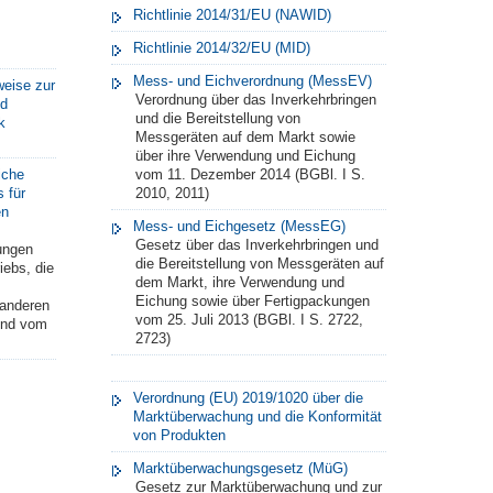
Richtlinie 2014/31/EU (NAWID)
Richtlinie 2014/32/EU (MID)
Mess- und Eichverordnung (MessEV)
weise zur
Verordnung über das Inverkehrbringen
nd
und die Bereitstellung von
k
Messgeräten auf dem Markt sowie
über ihre Verwendung und Eichung
iche
vom 11. Dezember 2014 (BGBl. I S.
 für
2010, 2011)
en
Mess- und Eichgesetz (MessEG)
Gesetz über das Inverkehrbringen und
tungen
die Bereitstellung von Messgeräten auf
iebs, die
dem Markt, ihre Verwendung und
Eichung sowie über Fertigpackungen
 anderen
vom 25. Juli 2013 (BGBl. I S. 2722,
ind vom
2723)
Verordnung (EU) 2019/1020 über die
Marktüberwachung und die Konformität
von Produkten
Marktüberwachungsgesetz (MüG)
Gesetz zur Marktüberwachung und zur