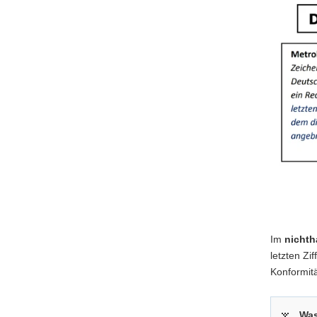
Im
nichth
letzten Zi
Konformitä
Was