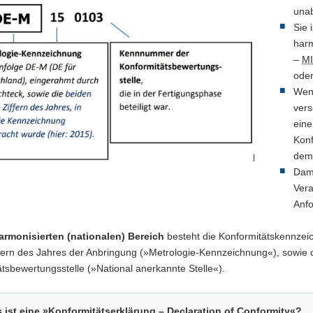
unab
Sie 
harm
–
M
oder
Wenn
vers
eine
Konf
dem
Dami
Vera
Anfo
armonisierten (nationalen) Bereich
besteht die Konformitätskennze
ffern des Jahres der Anbringung (»Metrologie-Kennzeichnung«), sowie 
tsbewertungsstelle (»National anerkannte Stelle«).
 ist eine »Konformitätserklärung – Declaration of Conformity«?