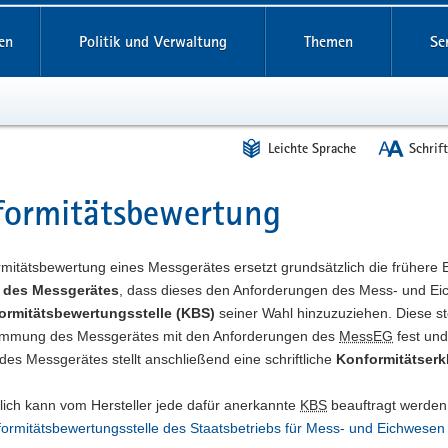
reifende
en
Politik und Verwaltung
Themen
Se
Leichte Sprache
Schrif
formitätsbewertung
t
mitätsbewertung eines Messgerätes ersetzt grundsätzlich die frühere E
r des Messgerätes
, dass dieses den Anforderungen des Mess- und Eic
ormitätsbewertungsstelle (KBS)
seiner Wahl hinzuzuziehen. Diese st
immung des Messgerätes mit den Anforderungen des
MessEG
fest und
 des Messgerätes stellt anschließend eine schriftliche
Konformitätserk
lich kann vom Hersteller jede dafür anerkannte
KBS
beauftragt werden.
ormitätsbewertungsstelle des Staatsbetriebs für Mess- und Eichwese