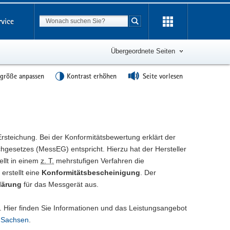
Suchbegriff
rvice
Suche starten
Übergeordnete Seiten
tgröße anpassen
Kontrast erhöhen
Seite vorlesen
rsteichung. Bei der Konformitätsbewertung erklärt der
hgesetzes (MessEG) entspricht. Hierzu hat der Hersteller
ellt in einem
z. T.
mehrstufigen Verfahren die
 erstellt eine
Konformitätsbescheinigung
. Der
lärung
für das Messgerät aus.
 Hier finden Sie Informationen und das Leistungsangebot
n Sachsen
.