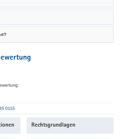
rt?
bewertung
ewertung:
KBS 0115
tionen
Rechtsgrundlagen