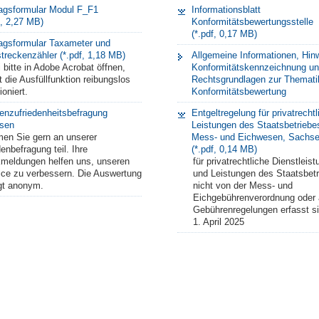
ragsformular Modul F_F1
Informationsblatt
f, 2,27 MB)
Konformitätsbewertungsstelle
(*.pdf, 0,17 MB)
agsformular Taxameter und
reckenzähler (*.pdf, 1,18 MB)
Allgemeine Informationen, Hin
 bitte in Adobe Acrobat öffnen,
Konformitätskennzeichnung u
 die Ausfüllfunktion reibungslos
Rechtsgrundlagen zur Themati
ioniert.
Konformitätsbewertung
enzufriedenheitsbefragung
Entgeltregelung für privatrechtl
sen
Leistungen des Staatsbetriebes
en Sie gern an unserer
Mess- und Eichwesen, Sachs
enbefragung teil. Ihre
(*.pdf, 0,14 MB)
meldungen helfen uns, unseren
für privatrechtliche Dienstleis
ice zu verbessern. Die Auswertung
und Leistungen des Staatsbetr
lgt anonym.
nicht von der Mess- und
Eichgebührenverordnung oder
Gebührenregelungen erfasst s
1. April 2025