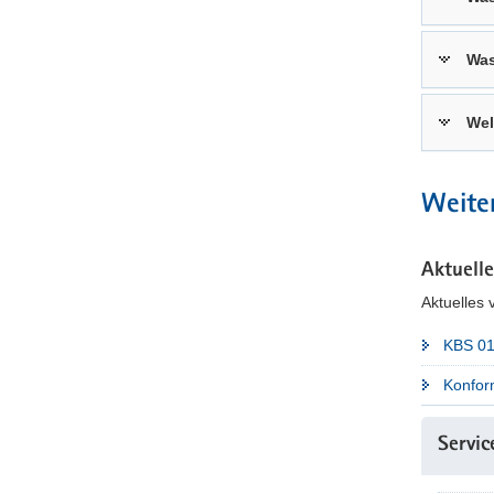
Was
Wel
Weite
Aktuell
Aktuelles
KBS 01
Konfor
Servic