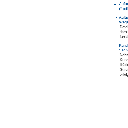
Auft
(*.pd
Auftr
Wegst
Datei
damit
funkt
Kund
Sach
Nehm
Kund
Rück
Serv
erfo