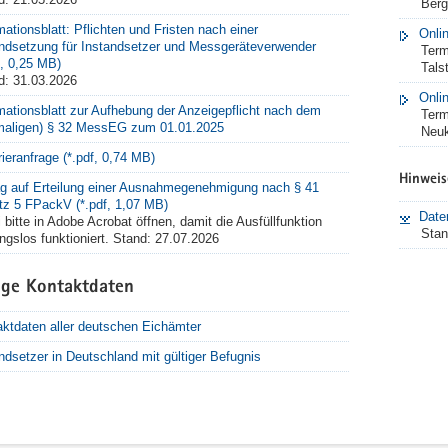
Berg
mationsblatt: Pflichten und Fristen nach einer
Onli
ndsetzung für Instandsetzer und Messgeräteverwender
Term
f, 0,25 MB)
Tals
d: 31.03.2026
Onli
mationsblatt zur Aufhebung der Anzeigepflicht nach dem
Term
maligen) § 32 MessEG zum 01.01.2025
Neuk
rieranfrage (*.pdf, 0,74 MB)
Hinweis
ag auf Erteilung einer Ausnahmegenehmigung nach § 41
tz 5 FPackV (*.pdf, 1,07 MB)
Date
 bitte in Adobe Acrobat öffnen, damit die Ausfüllfunktion
Stan
ngslos funktioniert. Stand: 27.07.2026
ige Kontaktdaten
ktdaten aller deutschen Eichämter
ndsetzer in Deutschland mit gültiger Befugnis