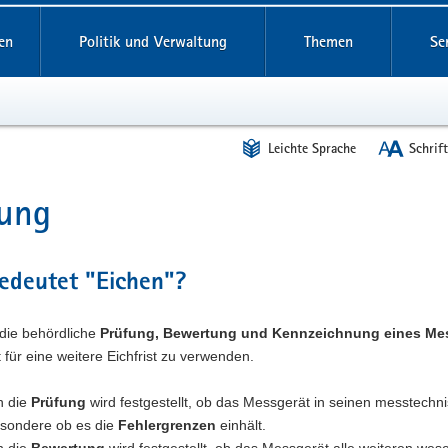
reifende
en
Politik und Verwaltung
Themen
Se
Leichte Sprache
Schrif
hung
t
edeutet "Eichen"?
 die behördliche
Prüfung, Bewertung und Kennzeichnung eines Me
für eine weitere Eichfrist zu verwenden.
h die
Prüfung
wird festgestellt, ob das Messgerät in seinen messtech
esondere ob es die
Fehlergrenzen
einhält.
h die
Bewertung
wird festgestellt, ob das Messgerät alle weiteren we