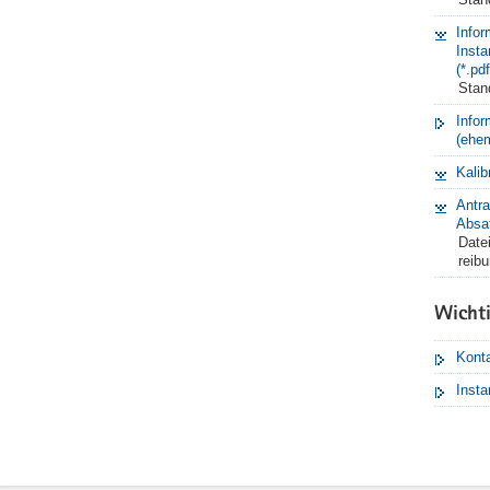
Infor
Insta
(*.pd
Stan
Infor
(ehe
Kalib
Antr
Absa
Datei
reibu
Wicht
Konta
Insta