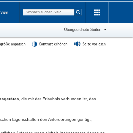
Suchbegriff
rvice
Suche starten
Übergeordnete Seiten
tgröße anpassen
Kontrast erhöhen
Seite vorlesen
ssgerätes
, die mit der Erlaubnis verbunden ist, das
nischen Eigenschaften den Anforderungen genügt,
sentlichen Anforderungen einhält, insbesondere denen an