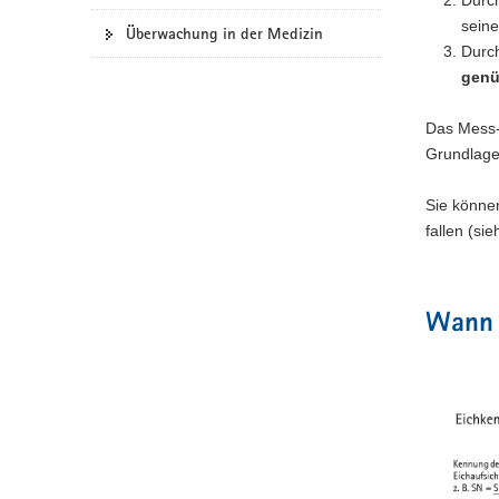
a
sein
Überwachung in der Medizin
v
Durc
i
genü
g
a
Das Mess-
t
Grundlage
i
o
Sie könne
n
fallen (s
Wann 