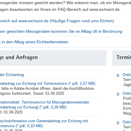
ssgeräte müssen geeicht werden? Wie erkennt man, ob ein Messgerät g
agen beantworten wir Ihnen im FAQ-Bereich auf www.eichamt.de.
reich auf www.eichamt.de (Häufige Fragen rund ums Eichen)
esen geeichten Messgeräten kommen Sie im Alltag oft in Berührung
k in den Alltag eines Eichbediensteten
ge und Anfragen
Termin
aler Eichantrag
Onli
Term
alantrag zur Eichung mit Terminservice (*.pdf, 1,57 MB)
Jagd
 bitte in Adobe Acrobat öffnen, damit die Ausfüllfunktion
ngslos funktioniert. Stand: 01.09.2025
Onli
Prüf
mationsblatt: Terminservice für Messgeräteverwender
beac
ralantrag zur Eichung) (*.pdf, 0,28 MB)
Eich
d: 01.09.2025
Wegs
nschutzhinweise zum Generalantrag zur Eichung mit
Onli
nservice (*.pdf, 0,10 MB)
Term
d: 21.05.2026