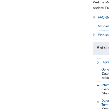
Welche Me
andere Fr
FAQ-Be
Mit di
Einblic
Anträ
Digit
Gener
Datei
reibu
Infor
(Gene
Stan
Date
Termi
Stan