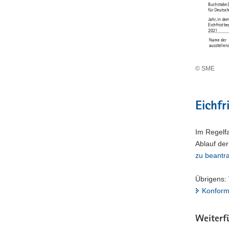
© SME
Eichfr
Im Regelf
Ablauf der
zu beantr
Übrigens:
Konform
Weiterf