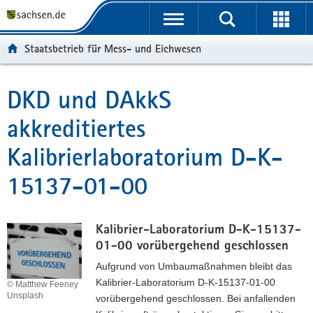
P
P
H
F
o
o
a
o
r
r
u
o
Staatsbetrieb für Mess- und Eichwesen
t
t
p
t
a
a
t
e
l
l
i
r
DKD und DAkkS
Hauptinhalt
ü
n
n
-
akkreditiertes
b
a
h
B
e
v
a
e
Kalibrierlaboratorium D-K-
r
i
l
r
g
g
t
e
15137-01-00
r
a
i
e
t
c
i
i
h
Kalibrier-Laboratorium D-K-15137-
f
o
01-00 vorübergehend geschlossen
e
n
n
Aufgrund von Umbaumaßnahmen bleibt das
d
Kalibrier-Laboratorium D-K-15137-01-00
© Matthew Feeney
e
Unsplash
vorübergehend geschlossen. Bei anfallenden
N